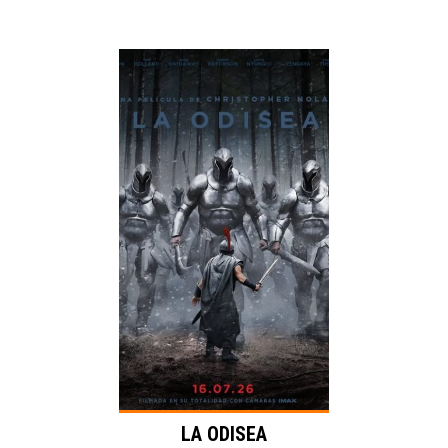
Release:
slider
cartelera
Acción
Genre:
Duration:
Language:
LA ODISEA