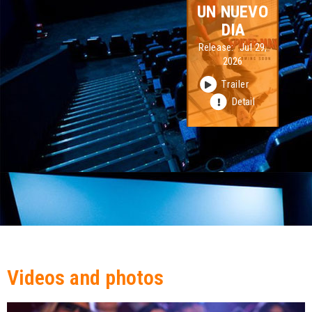
UN NUEVO
DIA
Release:
Jul 29,
2026
Trailer
Detail
Videos and photos