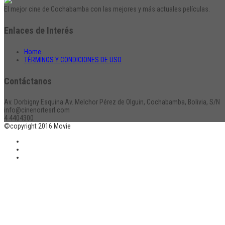
El mejor cine de Cochabamba con las mejores y más actuales películas.
Enlaces de Interés
Home
TÉRMINOS Y CONDICIONES DE USO
Contáctanos
Av. Dorbigny Esquina Av. Melchor Pérez de Olguin, Cochabamba, Bolivia, S/N
info@cinenortesrl.com
4 4404300
©copyright 2016 Movie