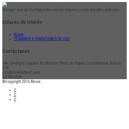
El mejor cine de Cochabamba con las mejores y más actuales películas.
Enlaces de Interés
Home
TÉRMINOS Y CONDICIONES DE USO
Contáctanos
Av. Dorbigny Esquina Av. Melchor Pérez de Olguin, Cochabamba, Bolivia,
S/N
info@cinenortesrl.com
4 4404300
©copyright 2016 Movie