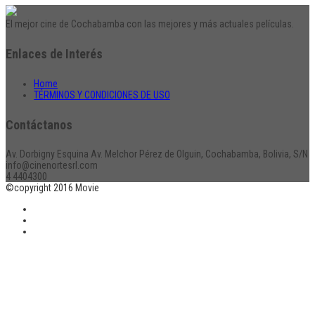
El mejor cine de Cochabamba con las mejores y más actuales películas.
Enlaces de Interés
Home
TÉRMINOS Y CONDICIONES DE USO
Contáctanos
Av. Dorbigny Esquina Av. Melchor Pérez de Olguin, Cochabamba, Bolivia, S/N
info@cinenortesrl.com
4 4404300
©copyright 2016 Movie