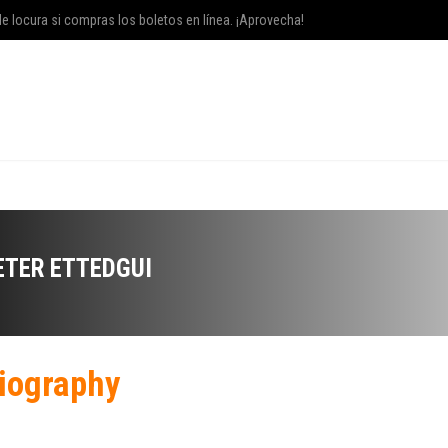
e locura si compras los boletos en línea. ¡Aprovecha!
ETER ETTEDGUI
iography