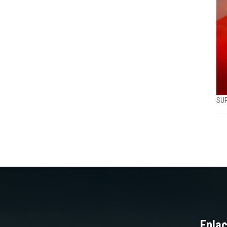
SUP
Enlac