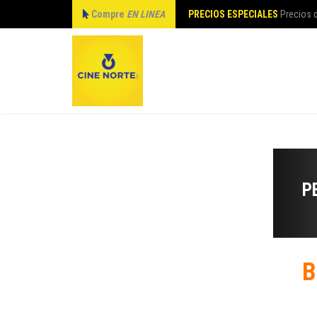
Compre
EN LINEA
PRECIOS ESPECIALES
Precios d
P
B