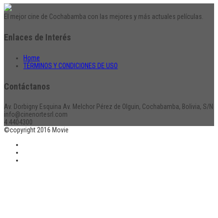
El mejor cine de Cochabamba con las mejores y más actuales películas.
Enlaces de Interés
Home
TÉRMINOS Y CONDICIONES DE USO
Contáctanos
Av. Dorbigny Esquina Av. Melchor Pérez de Olguin, Cochabamba, Bolivia, S/N
info@cinenortesrl.com
4 4404300
©copyright 2016 Movie