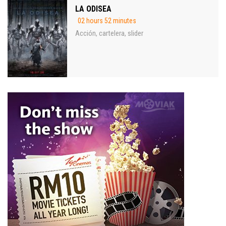
LA ODISEA
02 hours 52 minutes
Acción
cartelera
slider
,
,