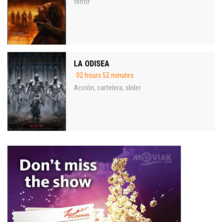
terror
LA ODISEA
02 hours 52 minutes
Acción
cartelera
slider
,
,