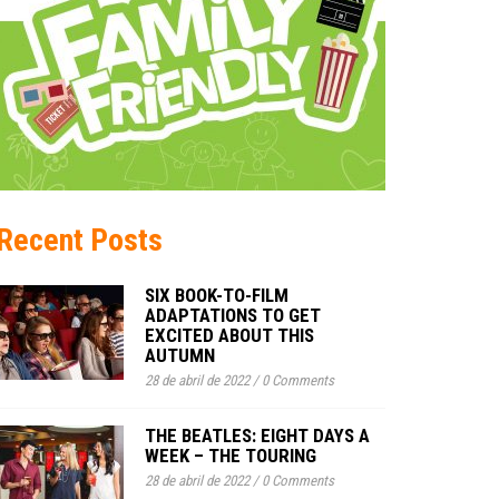
Recent Posts
SIX BOOK-TO-FILM
ADAPTATIONS TO GET
EXCITED ABOUT THIS
AUTUMN
28 de abril de 2022
/
0 Comments
THE BEATLES: EIGHT DAYS A
WEEK – THE TOURING
28 de abril de 2022
/
0 Comments