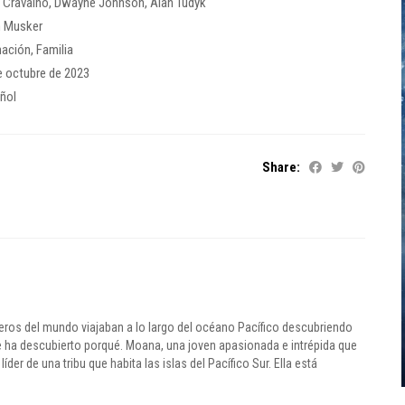
i Cravalho
,
Dwayne Johnson
,
Alan Tudyk
 Musker
ación
,
Familia
e octubre de 2023
ñol
Share:
ros del mundo viajaban a lo largo del océano Pacífico descubriendo
ie ha descubierto porqué. Moana, una joven apasionada e intrépida que
íder de una tribu que habita las islas del Pacífico Sur. Ella está