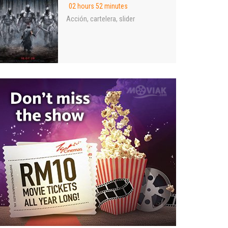
02 hours 52 minutes
Acción
cartelera
slider
,
,