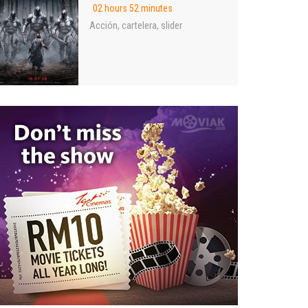
02 hours 52 minutes
Acción
cartelera
slider
,
,