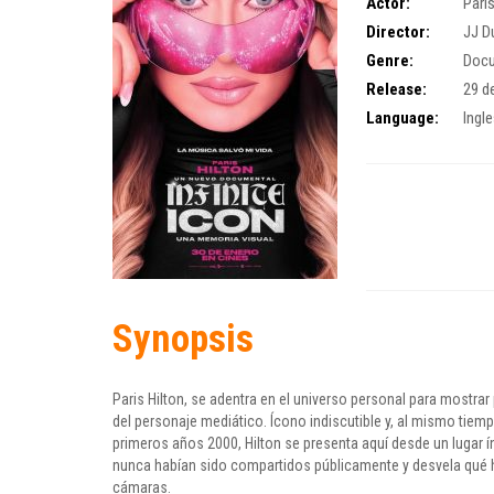
Actor:
Pari
Director:
JJ D
Genre:
Doc
Release:
29 d
Language:
Ingl
Synopsis
Paris Hilton, se adentra en el universo personal para mostrar
del personaje mediático. Ícono indiscutible y, al mismo tiemp
primeros años 2000, Hilton se presenta aquí desde un lugar ín
nunca habían sido compartidos públicamente y desvela qué ha
cámaras.