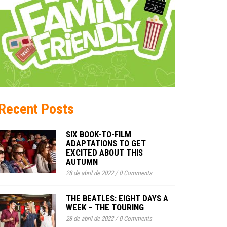
Recent Posts
SIX BOOK-TO-FILM
ADAPTATIONS TO GET
EXCITED ABOUT THIS
AUTUMN
28 de abril de 2022
/
0 Comments
THE BEATLES: EIGHT DAYS A
WEEK – THE TOURING
28 de abril de 2022
/
0 Comments