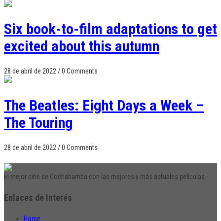
Six book-to-film adaptations to get
excited about this autumn
28 de abril de 2022
/
0 Comments
The Beatles: Eight Days a Week –
The Touring
28 de abril de 2022
/
0 Comments
El mejor cine de Cochabamba con las mejores y más actuales películas.
Enlaces de Interés
Home