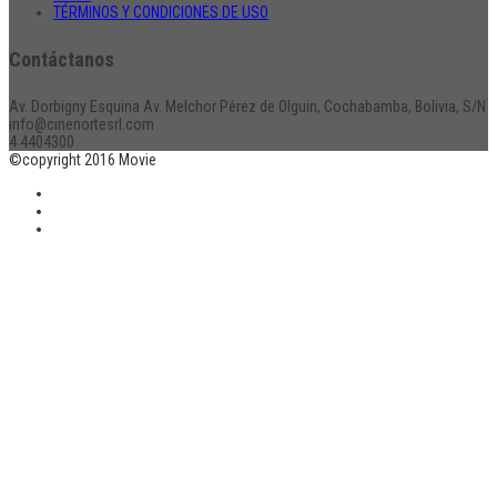
TÉRMINOS Y CONDICIONES DE USO
Contáctanos
Av. Dorbigny Esquina Av. Melchor Pérez de Olguin, Cochabamba, Bolivia, S/N
info@cinenortesrl.com
4 4404300
©copyright 2016 Movie