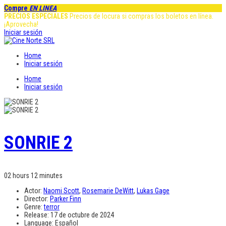
Compre
EN LINEA
PRECIOS ESPECIALES
Precios de locura si compras los boletos en línea.
¡Aprovecha!
Iniciar sesión
Home
Iniciar sesión
Home
Iniciar sesión
SONRIE 2
02 hours 12 minutes
Actor:
Naomi Scott
,
Rosemarie DeWitt
,
Lukas Gage
Director:
Parker Finn
Genre:
terror
Release:
17 de octubre de 2024
Language:
Español